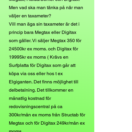
Men vad ska man tänka på när man
väljer en taxameter?
Vill man äga sin taxameter är det i
pri
ncip bara Megtax eller Digitax
som gäller. Vi säljer Megtax 3
50 för
24500kr ex moms. och Digitax för
19995kr ex moms ( Krävs en
Surfplatta för Digitax som går att
köpa via oss eller hos t ex
Elgiganten. Det finns möjlighet till
delbetalning. Det tillkommer en
månatlig kostnad för
redovisningscentral på ca
300kr/mån ex moms från Structab för
Megtax och för Digitax 249kr/mån ex
moms.