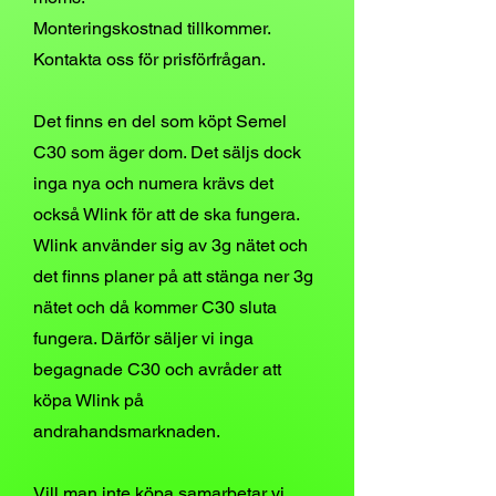
Monteringskostnad tillkommer.
Kontakta oss för prisförfrågan.
Det finns en del som köpt Semel
C30 som äger dom. Det säljs dock
inga nya och numera krävs det
också Wlink för att de ska fungera.
Wlink använder sig av 3g nätet och
det finns planer på att stänga ner 3g
nätet och då kommer C30 sluta
fungera. Därför säljer vi inga
be
gagnade C30 och avråder att
köpa Wlink på
andrahandsmarknaden.
Vill man inte köpa samarbetar vi