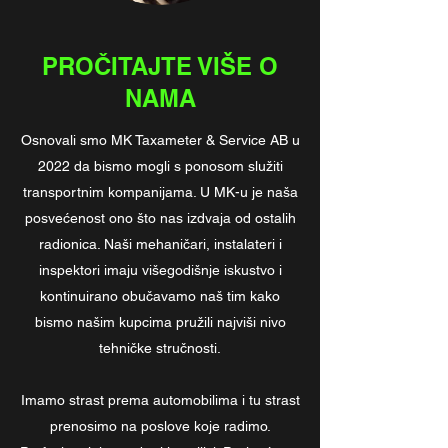
PROČITAJTE VIŠE O
NAMA
Osnovali smo MK Taxameter & Service AB u
2022 da bismo mogli s ponosom služiti
transportnim kompanijama. U MK-u je naša
posvećenost ono što nas izdvaja od ostalih
radionica. Naši mehaničari, instalateri i
inspektori imaju višegodišnje iskustvo i
kontinuirano obučavamo naš tim kako
bismo našim kupcima pružili najviši nivo
tehničke stručnosti.
Imamo strast prema automobilima i tu strast
prenosimo na poslove koje radimo.