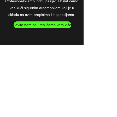
Profesionalni smo, brzi i pazljivi. Poslat ćemo
vas kući sigurnim automobilom koji je u
skladu sa svim propisima i inspekcijama.
Javite nam se i reći ćemo vam više
MK Taxameter & Service AB
Obrazac za pretplatu
Submit