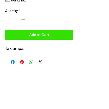
Excluding Tax
Quantity
*
Add to Cart
Taklampa
MK Taxameter & Service AB
Obrazac za pretplatu