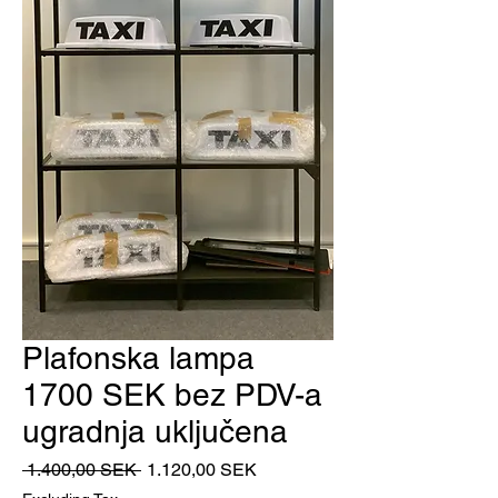
Plafonska lampa
1700 SEK bez PDV-a
ugradnja uključena
Regular
Sale
 1.400,00 SEK 
1.120,00 SEK
Price
Price