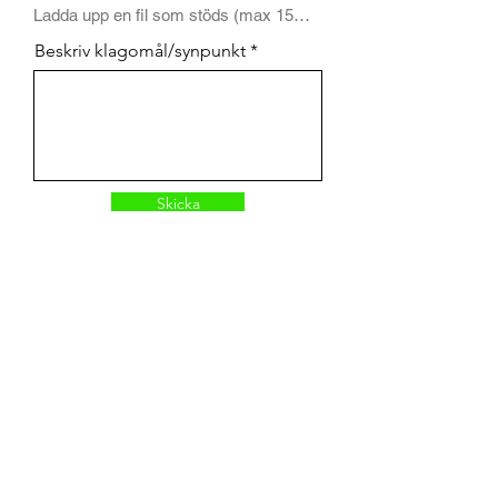
Ladda upp en fil som stöds (max 15MB)
Beskriv klagomål/synpunkt
Skicka
MK Taxameter & Service AB
Obrazac za pretplatu