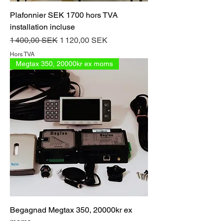
Plafonnier SEK 1700 hors TVA
installation incluse
Prix original
Prix promotionnel
1 400,00 SEK
1 120,00 SEK
Hors TVA
Megtax 350, 20000kr ex moms
Begagnad Megtax 350, 20000kr ex