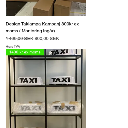
Design Taklampa Kampanj 800kr ex
moms ( Montering ingår)
Prix original
Prix promotionnel
1 400,00 SEK
800,00 SEK
Hors TVA
1400 kr ex moms