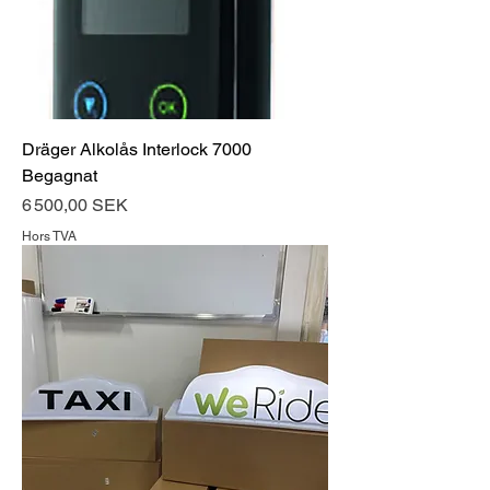
Dräger Alkolås Interlock 7000
Begagnat
Prix
6 500,00 SEK
Hors TVA