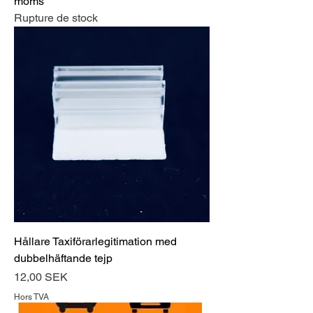
moms
Rupture de stock
Hållare Taxiförarlegitimation med
dubbelhäftande tejp
Prix
12,00 SEK
Hors TVA