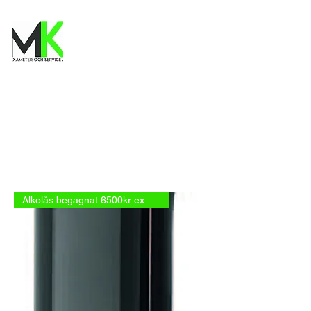
Alkolås begagnat 6500kr ex mom