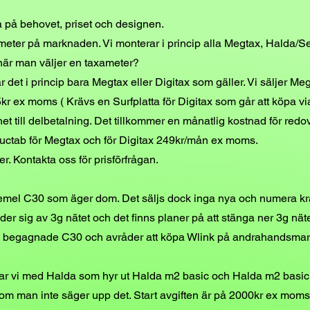
a på behovet, priset och designen.
xameter på marknaden. Vi monterar i princip alla Megtax, Halda/
är man väljer en taxameter?
 det i pri
ncip bara Megtax eller Digitax som gäller. Vi säljer Me
r ex moms ( Krävs en Surfplatta för Digitax som går att köpa via
het till delbetalning. Det tillkommer en månatlig kostnad för red
uctab för Megtax och för Digitax 249kr/mån ex moms.
r. Kontakta oss för prisförfrågan.
emel C30 som äger dom. Det säljs dock inga nya och numera kräv
der sig av 3g nätet och det finns planer på att stänga ner 3g n
a be
gagnade C30 och avråder att köpa Wlink på andrahandsma
ar vi med Halda som hyr ut Halda m2 basic och Halda m2 basic M
om man inte säger upp det. Start avgiften är på 2000kr ex moms