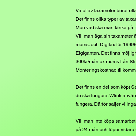
Valet av taxameter beror oft
Det finns olika typer av ta
Men vad ska man tänka på n
Vill man äga sin taxameter är
moms. och Digitax för 19995k
Elgiganten. Det finns möjlig
300kr/mån ex moms från Str
Monteringskostnad tillkomme
Det finns en del som köpt S
de ska fungera. Wlink använ
fungera. Därför säljer vi ing
Vill man inte köpa samarbet
på 24 mån och löper vidare 