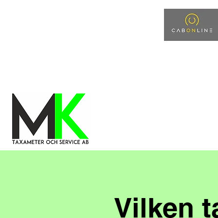
info@mktaxameter.com
08-512 548 48
Home
Ny sida
Tjänster
Ny s
Vilken 