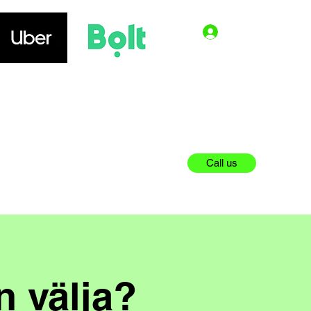
Log In
Book online
Kontakt
ARBETSORDER
Call us
n välja?