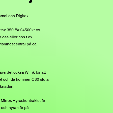
Semel och Digitax.
gtax 3
50 för 24500kr ex
 oss eller hos t ex
ovisningscentral på ca
s det också Wlink för att
ätet och då kommer C30 sluta
rknaden.
irror. Hyreskontraktet är
 och hyran är på