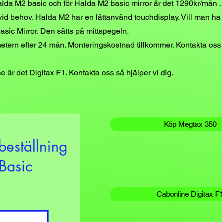
da M2 basic och för Halda M2 basic mirror är det 1290kr/mån . 
 vid behov. Halda M2 har en lättanvänd touchdisplay. Vill man ha 
sic Mirror. Den sätts på mittspegeln.
etern efter 24 mån. Monteringskostnad tillkommer. Kontakta oss f
e är det Digitax F1. Kontakta oss så hjälper vi dig.
Köp Megtax 350
beställning
Basic
Cabonline Digitax F