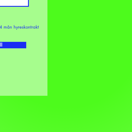
4 mån hyreskontrakt
ll