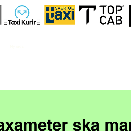
ida
Ny sida
Ny sida
Ny sida
About us
Prices
Webshop
taxameter ska ma