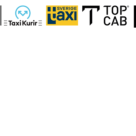
sida
Hakkımızda
Fiyat:% s
internet mağazası
Çevrimiçi rezer