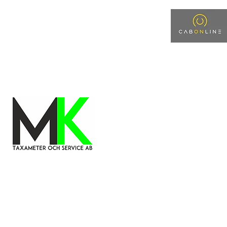
info@mktaxameter.com
08-512 548 48
Ev
Ny sida
Tjänster
Ny sida
Ny sida
Ny sida
Ny 