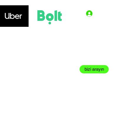
Giriş
vasyon yapın
Kontakt
ARBETSORDER
bizi arayın