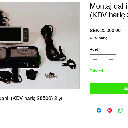
Montaj dahi
(KDV hariç
Fiy
SEK 20.000,00
KDV hariç
Adet
*
Tükendi
Ge
ahil (KDV hariç 28500) 2 yıl