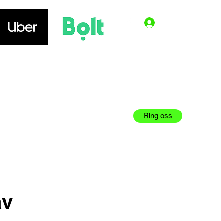
Logga in
Priser
Webshop
Boka online
More
Ring oss
av