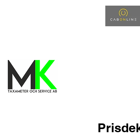
info@mktaxameter.com
08-512 548 48
Hem
Bokningssida för samarbetspartne
Prisde