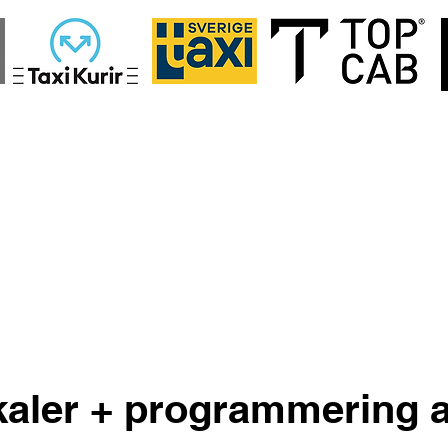
rs
Digitax att köpa
Bilder
Megtax med avbetalning
Om oss
kaler + programmering 