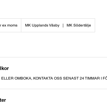
kr ex moms
MK Upplands Väsby
|
MK Södertälje
lkor
 ELLER OMBOKA, KONTAKTA OSS SENAST 24 TIMMAR I F
ter