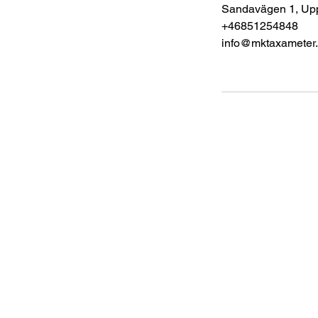
Sandavägen 1, Up
+46851254848
info@mktaxameter
MK Taxameter & Servic
Klastorpsslingan 10, 152 42 Södertälj
Sandavägen 1, 194 52 Upplands Väs
info@mktaxameter.com
08-512 548 48