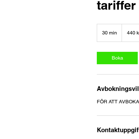
tariffer
440
kr
30 min
3
440 
ex
moms
0
m
i
Boka
n
Avbokningsvil
FÖR ATT AVBOKA
Kontaktuppgif