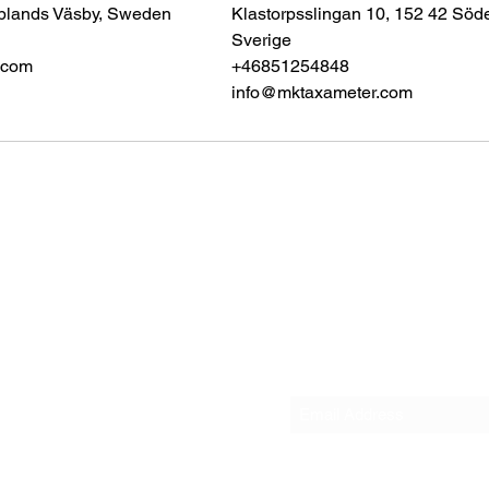
plands Väsby, Sweden
Klastorpsslingan 10, 152 42 Söde
Sverige
.com
+46851254848
info@mktaxameter.com
e AB
e
Subscribe Form
by