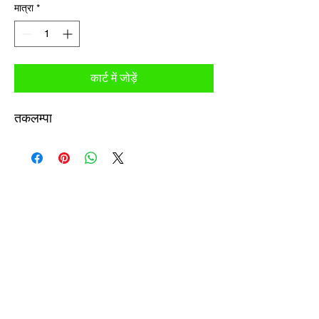
मात्रा
*
कार्ट में जोड़ें
तकलम्पा
एमके टैक्समीटर एंड सर्विस एबी
सदस्यता फॉर्म
प्रस्तुत करना